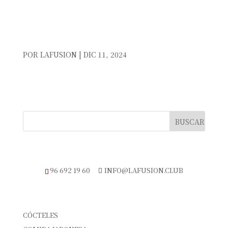
LA FUSION-00053
POR
LAFUSION
|
DIC 11, 2024
TELÉFONO DE RESERVAS
96 692 19 60
INFO@LAFUSION.CLUB
CATEGORÍAS
CÓCTELES