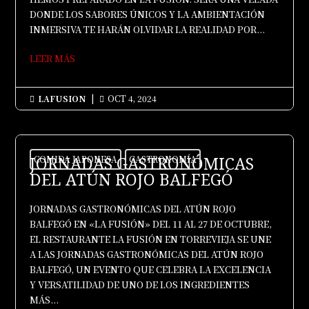
DONDE LOS SABORES ÚNICOS Y LA AMBIENTACIÓN
INMERSIVA TE HARÁN OLVIDAR LA REALIDAD POR...
LEER MÁS
LAFUSION
|
OCT 4, 2024


JORNADAS GASTRONÓMICAS
COMIDA JAPONESA
GASTRONOMÍA
DEL ATÚN ROJO BALFEGÓ
JORNADAS GASTRONÓMICAS DEL ATÚN ROJO
BALFEGÓ EN «LA FUSIÓN» DEL 11 AL 27 DE OCTUBRE,
EL RESTAURANTE LA FUSIÓN EN TORREVIEJA SE UNE
A LAS JORNADAS GASTRONÓMICAS DEL ATÚN ROJO
BALFEGÓ, UN EVENTO QUE CELEBRA LA EXCELENCIA
Y VERSATILIDAD DE UNO DE LOS INGREDIENTES
MÁS...