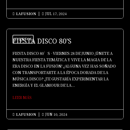
LAFUSION
|
JUL 17, 2024


FIESTA DISCO 80’S
EVENTOS
FIESTA DISCO 80’S · VIERNES 28 DE JUNIO ¡ÚNETE A
NUESTRA FIESTA TEMÁTICA Y VIVE LA MAGIA DE LA
ERA DISCO EN LA FUSIÓN! ¿ALGUNA VEZ HAS SOÑADO
CON TRANSPORTARTE A LA ÉPOCA DORADA DE LA
MÚSICA DISCO? ¿TE GUSTARÍA EXPERIMENTAR LA
ENERGÍA Y EL GLAMOUR DE LA...
LEER MÁS
LAFUSION
|
JUN 10, 2024

