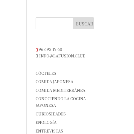
Ú DEL DÍA
GALERÍA
NOTICIAS
CONTACTO
TELÉFONO DE RESERVAS
96 692 19 60
INFO@LAFUSION.CLUB
CATEGORÍAS
CÓCTELES
COMIDA JAPONESA
COMIDA MEDITERRÁNEA
CONOCIENDO LA COCINA
JAPONESA
CURIOSIDADES
ENOLOGÍA
ENTREVISTAS