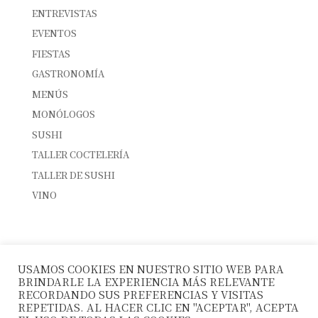
ENTREVISTAS
EVENTOS
FIESTAS
GASTRONOMÍA
MENÚS
MONÓLOGOS
SUSHI
TALLER COCTELERÍA
TALLER DE SUSHI
VINO
ENTRADAS RECIENTES
INTERNATIONAL SUSHI DAY
USAMOS COOKIES EN NUESTRO SITIO WEB PARA
SUSHI & CÓCTELES: EL MARIDAJE PERFECTO
BRINDARLE LA EXPERIENCIA MÁS RELEVANTE
10º ANIVERSARIO LA FUSIÓN
RECORDANDO SUS PREFERENCIAS Y VISITAS
REPETIDAS. AL HACER CLIC EN "ACEPTAR", ACEPTA
MENÚS DE GRUPO – NAVIDAD 2025/26